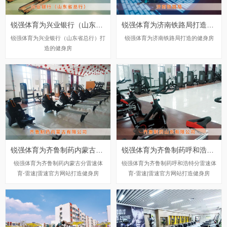
​锐强体育为兴业银行（山东省总行）打造的健身房
锐强体育为济南铁路局打造的健身房
​锐强体育为兴业银行（山东省总行）打
锐强体育为济南铁路局打造的健身房
造的健身房
锐强体育为​齐鲁制药内蒙古分雷速体育-雷速|雷速官方网站打造健身房
​锐强体育为齐鲁制药呼和浩特分雷速体育-雷速|雷速官方网站打造健身房
锐强体育为​齐鲁制药内蒙古分雷速体
​锐强体育为齐鲁制药呼和浩特分雷速体
育-雷速|雷速官方网站打造健身房
育-雷速|雷速官方网站打造健身房