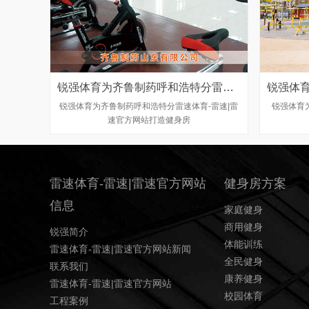
​锐强体育为齐鲁制药呼和浩特分雷速体育-雷速|雷速官方网站打造健身房
​锐强体育为齐鲁制药呼和浩特分雷速体育-雷速|雷
锐强体育
速官方网站打造健身房
雷速体育-雷速|雷速官方网站
健身房方案
信息
家庭健身
商用健身
锐强简介
体能训练
雷速体育-雷速|雷速官方网站新闻
全民健身
联系我们
康养健身
雷速体育-雷速|雷速官方网站
校园体育
工程案例