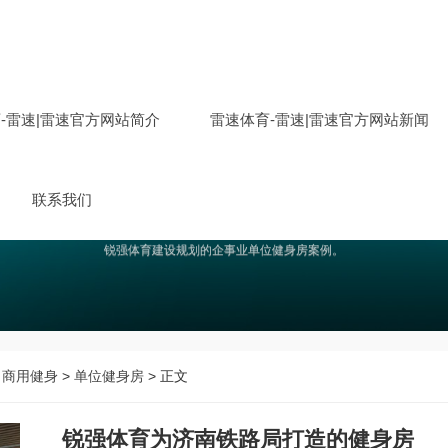
-雷速|雷速官方网站简介
雷速体育-雷速|雷速官方网站新闻
联系我们
单位健身房
锐强体育建设规划的企事业单位健身房案例。
>
商用健身
>
单位健身房
> 正文
锐强体育为济南铁路局打造的健身房