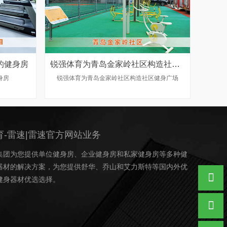
的健身房
​锐强体育为青岛金家岭社区构造社区健身广场
身房
​锐强体育为青岛金家岭社区构造社区健身广场
育-雷速|雷速官方网站业务
集团为您提供单位健身房、企业健身房和私家健身房等多种健
器材的解决方案，为您提供舒华、乔山和艾力斯特等国内外优
健身器材优选选择。