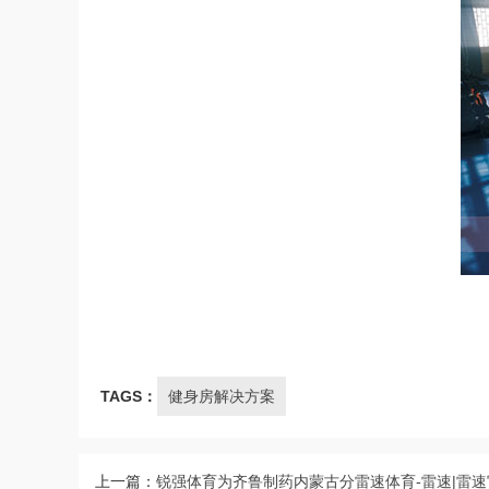
TAGS：
健身房解决方案
上一篇：
锐强体育为​齐鲁制药内蒙古分雷速体育-雷速|雷