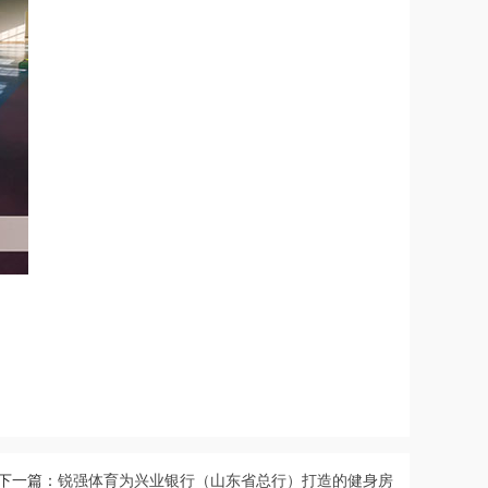
下一篇：
​锐强体育为兴业银行（山东省总行）打造的健身房