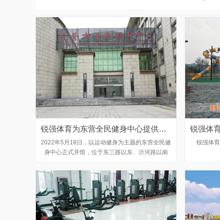
锐强体育为东营全民健身中心提供健身器材
2022年5月18日，以运动健身为主题的东营全民健
锐强体育
身中心正式开馆，位于东三路以东、沂河路以南
（原东营市图书馆）的东营市全民健身中心，是集
竞技比赛、休闲健身、体育训练于一体的大型综合
性体育活动中心。