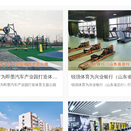
锐强体育为即墨汽车产业园打造体育主题公园
为即墨汽车产业园打造体育主题公园
​锐强体育为兴业银行（山东省总行）