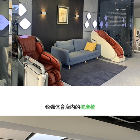
锐强体育店内的
按摩椅