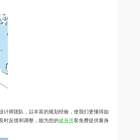
设计师团队，以丰富的规划经验，使我们更懂得如
及时反馈和调整，能为您的
健身房
客免费提供量身