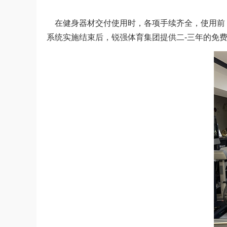
在健身器材交付使用时，各项手续齐全，使用前
系统实施结束后，锐强体育集团提供二-三年的免