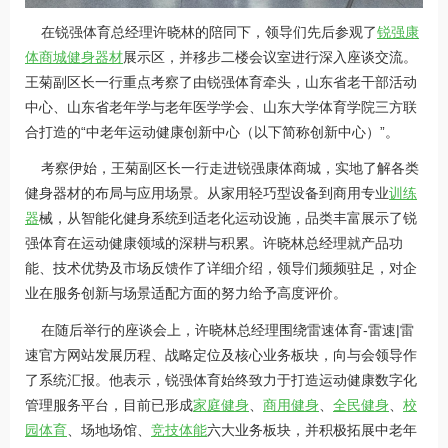
在锐强体育总经理许晓林的陪同下，领导们先后参观了
锐强康
体商城
健身器材
展示区，并移步二楼会议室进行深入座谈交流。
王菊副区长一行重点考察了由锐强体育牵头，山东省老干部活动
中心、山东省老年学与老年医学学会、山东大学体育学院三方联
合打造的“中老年运动健康创新中心（以下简称创新中心）”。
考察伊始，王菊副区长一行走进锐强康体商城，实地了解各类
健身器材的布局与应用场景。从家用轻巧型设备到商用专业
训练
器
械，从智能化健身系统到适老化运动设施，品类丰富展示了锐
强体育在运动健康领域的深耕与积累。许晓林总经理就产品功
能、技术优势及市场反馈作了详细介绍，领导们频频驻足，对企
业在服务创新与场景适配方面的努力给予高度评价。
在随后举行的座谈会上，许晓林总经理围绕雷速体育-雷速|雷
速官方网站发展历程、战略定位及核心业务板块，向与会领导作
了系统汇报。他表示，锐强体育始终致力于打造运动健康数字化
管理服务平台，目前已形成
家庭健身
、
商用健身
、
全民健身
、
校
园体育
、场地场馆、
竞技体能
六大业务板块，并积极拓展中老年