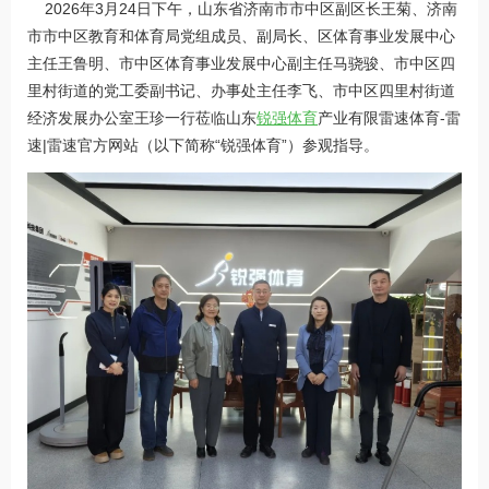
2026年3月24日下午，山东省济南市市中区副区长王菊、济南
市市中区教育和体育局党组成员、副局长、区体育事业发展中心
主任王鲁明、市中区体育事业发展中心副主任马骁骏、市中区四
里村街道的党工委副书记、办事处主任李飞、市中区四里村街道
经济发展办公室王珍一行莅临山东
锐强体育
产业有限雷速体育-雷
速|雷速官方网站（以下简称“锐强体育”）参观指导。