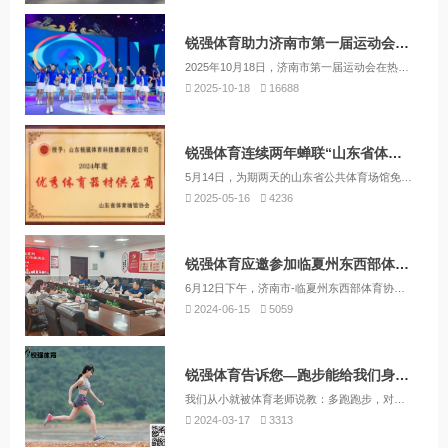
锐强体育助力济南市第一届运动会圆满闭幕
2025年10月18日，济南市第一届运动会在热烈的掌声与欢呼声中圆满落下帷幕。这是济南市有史以来规模最大、跨度最长、范围最广、参赛人数最多、竞技水平最高的综合性体育盛会，也是对济南市体育事业发展的一次集中展示与全面展阅。
2025-10-18
16688
锐强体育连续两年蝉联“山东省体育场馆协会优秀体育器材供应商”殊荣
5月14日，为期两天的山东省公共体育场馆免费或低收费开放专题培训班暨山东省体育场馆协会2025年度工作交流会在济南举行。会议深入学习贯彻习近平总书记关于体育工作的重要论述和指示批示精神，认真贯彻落实全省体育局长会议精神，旨在切实抓好我省公共体育场馆免费或低收费开放工作，以实际行动为体育事业高质量发展贡献力量。
2025-05-16
4236
锐强体育应邀参加临夏州东西部体育协作工作座谈会
6月12日下午，济南市-临夏州东西部体育协作工作座谈会在济南市体育运动学校召开。济南市体育局党组书记、局长董怀敏，党组成员、副局长王建军、张居忠，临夏州体育局党组书记、局长王延辉，党组成员、副局长梁学锋出席会议，锐强体育集团副总经理许晓林受邀参加此次座谈会。
2024-06-15
5059
锐强体育告诉您—跑步能给我们身体带来什么好处
我们从小就被体育老师说教：多跑跑步，对身体好。那么，这个跑步，真的能给我们身体带来怎样的好处呢？作为专业从事健身器材批发零售的企业，锐强体育为您带来专业的讲解：
2024-03-17
3313