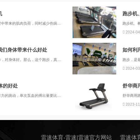
机
跑步机
跑步机有缓震设计，可以降低运动过程中带来的肌肉负荷，同时减少伤病隐患；让整件事情变得更加安全可靠。而真实跑步，如果没选对路径，在水泥地或者沥青马路等等硬质地路面跑，对膝盖冲击大，长此以往可能会造成损伤。
2024-04
我们身体带来什么好处
如何利
我们从小就被体育老师说教：多跑跑步，对身体好。那么，这个跑步，真的能给我们身体带来怎样的好处呢？作为专业从事健身器材批发零售的企业，锐强体育为您带来专业的讲解：
2024-03
体的好处
舒华商用
我们的身体在慢跑时，心脏也会提供有力的跳动，单次泵血的搏出量要比平时静坐、散步等情况下要高一些，在跑步过程中，心肌得到了很好的锻炼，规律且较深度的呼吸，对整个心肺系统也会有显著的提升。我们知道，心脏的最主要作用就是泵出血液量输送至身体全身，心输出血液量=心率x每搏输出量。更高强度的运动往往心率更高，但每搏输出量却未必有慢跑那么大。因而有氧慢跑也会很好的锻炼心脏肌肉，让它变得更强大。
2023-11
雷速体育-雷速|雷速官方网站
雷速体