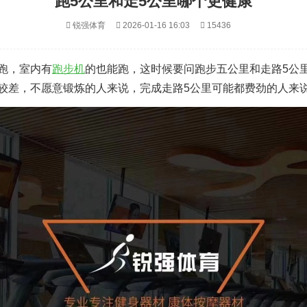
跑5公里和走5公里哪个更健康
锐强体育
2026-01-16 16:03
15436
跑，室内有
跑步机
的也能跑，这时候要问跑步五公里和走路5公
较差，不愿意锻炼的人来说，完成走路5公里可能都费劲的人来