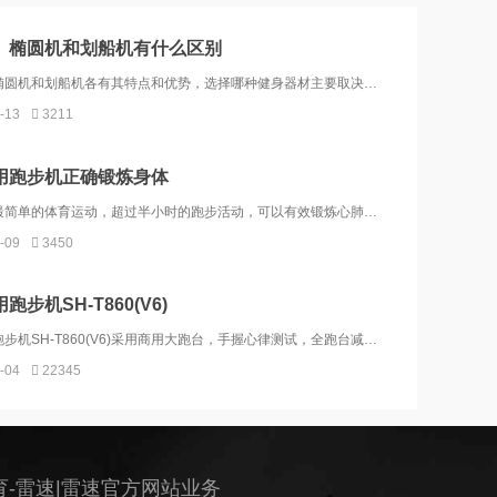
、椭圆机和划船机有什么区别
跑步机、椭圆机和划船机各有其特点和优势，选择哪种健身器材主要取决于个人的锻炼需求和目标。如果需要提高心肺功能，跑步机可能更合适；如果关注关节保护，椭圆机可能更理想；如果希望进行全身肌肉的锻炼，划船机则是一个不错的选择。
-13
3211
用跑步机正确锻炼身体
跑步，是最简单的体育运动，超过半小时的跑步活动，可以有效锻炼心肺功能，那么，怎么安全的使用跑步机呢？锐强体育为您带来简单的介绍：如何利用跑步机正确锻炼身体。
-09
3450
跑步机SH-T860(V6)
舒华商用跑步机SH-T860(V6)采用商用大跑台，手握心律测试，全跑台减震护足的设计，对您跑步中的膝盖进行全方位的呵护，选用手握式感应片测心率等数据，跑步面积达580×1570mm，可承受180kg的使用者使用。
-04
22345
育-雷速|雷速官方网站业务