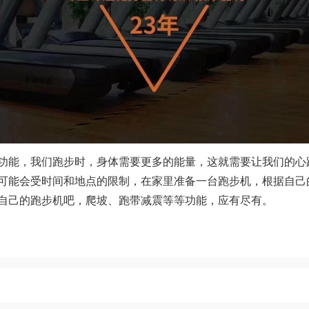
功能，我们跑步时，身体需要更多的能量，这就需要让我们的心
可能会受时间和地点的限制，在家里准备一台跑步机，根据自己
自己的跑步机吧，爬坡、跑带减震等等功能，应有尽有。