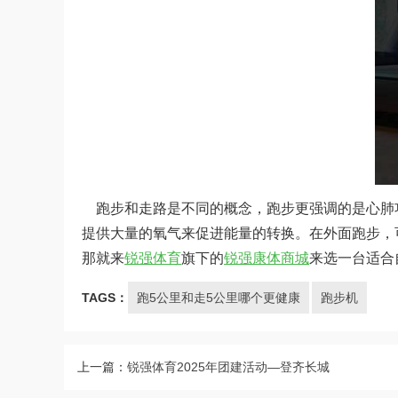
跑步和走路是不同的概念，跑步更强调的是心肺
提供大量的氧气来促进能量的转换。在外面跑步，
那就来
锐强体育
旗下的
锐强康体商城
来选一台适合
TAGS：
跑5公里和走5公里哪个更健康
跑步机
上一篇：
锐强体育2025年团建活动—登齐长城