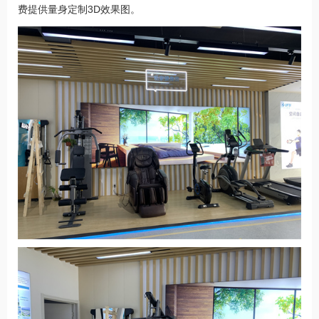
费提供量身定制3D效果图。