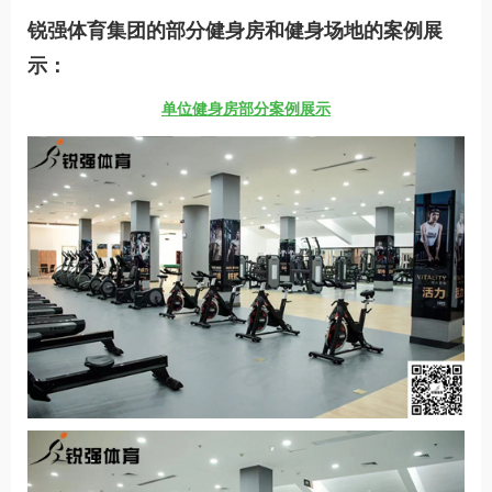
锐强体育集团的部分健身房和健身场地的案例展
示：
单位健身房部分案例展示