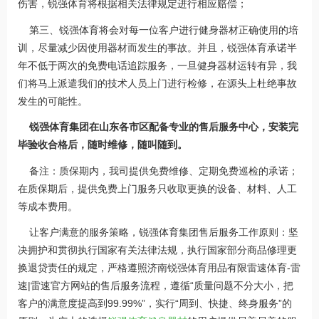
伤害，锐强体育将根据相关法律规定进行相应赔偿；
第三、锐强体育将会对每一位客户进行健身器材正确使用的培
训，尽量减少因使用器材而发生的事故。并且，锐强体育承诺半
年不低于两次的免费电话追踪服务，一旦健身器材运转有异，我
们将马上派遣我们的技术人员上门进行检修，在源头上杜绝事故
发生的可能性。
锐强体育集团在山东各市区配备专业的售后服务中心，安装完
毕验收合格后，随时维修，随叫随到。
备注：质保期内，我司提供免费维修、定期免费巡检的承诺；
在质保期后，提供免费上门服务只收取更换的设备、材料、人工
等成本费用。
让客户满意的服务策略，锐强体育集团售后服务工作原则：坚
决拥护和贯彻执行国家有关法律法规，执行国家部分商品修理更
换退贷责任的规定，严格遵照济南锐强体育用品有限雷速体育-雷
速|雷速官方网站的售后服务流程，遵循“质量问题不分大小，把
客户的满意度提高到99.99%”，实行“周到、快捷、终身服务”的