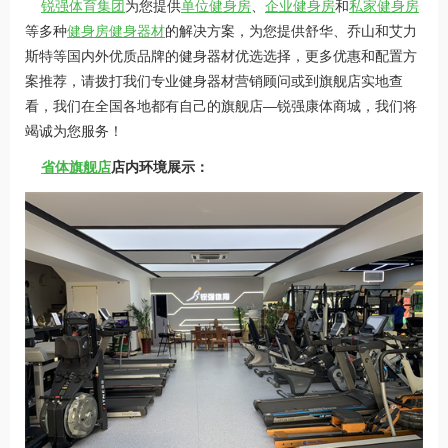
锐强体育集团
为您提供
单位健身房
、
企业健身房
和
私家健身房
等多种
健身房健身器材
的解决方案，为您提供舒华、乔山和艾力
斯特等国内外优质品牌的健身器材优选选择，更多优惠和配置方
案推荐，请拨打我们专业健身器材营销顾问或到旗舰店实地查
看，我们在全国各地都有自己的旗舰店—锐强康体商城，我们将
竭诚为您服务！
省体旗舰店
店内环境展示：