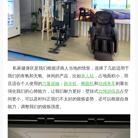
私家健身区是我们根据济南人当地的情形，选择了几款适用于
我们的有氧和无氧、休闲的产品，比如
单人站
，占地面积小，而
且适合个人使用的
力量器械
；
跑步机
、
椭圆机
和
动感单车
则重在
强化我们的心肺能力，让我们耐力更好；壁挂式
拉绳训练器
占空
间更小，可以及时纠正我们不太好的锻炼姿势，还可以根据自身
能力，调整我们的锻炼强度。