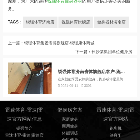
原则，为广大的选择
锐强体育健身器材
的用户提供尽善尽美的服
务。
TAGS：
锐强体育济南店
锐强体育旗舰店
健身器材济南店
上一篇：
锐强体育集团淄博旗舰店-锐强康体商城
下一篇：
长沙某集团单位健身房
锐强体育济南省体旗舰店客户-跑步机T6700-T3
在家就能享受安静的健身，跑步或许是最简单的健身，锐强体育相信：只要坚持跑步健身，我们的客户的身体肯定越来越棒！
2021-09-11
3301
雷速体育-雷速|雷
健身房方案
雷速体育-雷速|雷
速官方网站信息
速官方网站
家庭健身
商用健身
锐强简介
跑步机
体能训练
雷速体育-雷速|雷速官
健身车
全民健身